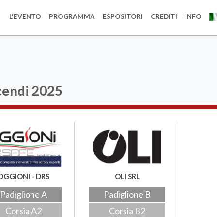
L'EVENTO
PROGRAMMA
ESPOSITORI
CREDITI
INFO
cendi
2025
OGGIONI - DRS
OLI SRL
Padiglione A
Padiglione B
Corsia A2
Corsia B2