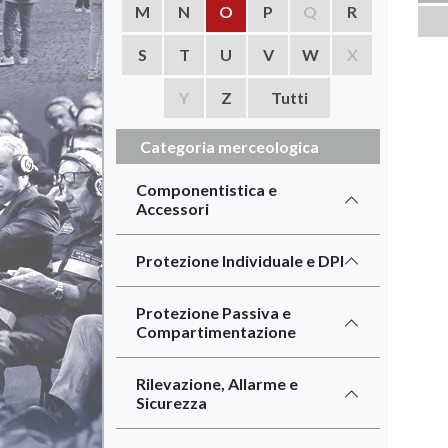
M
N
O
P
Q
R
S
T
U
V
W
X
Y
Z
Tutti
Categoria merceologica
Componentistica e
Accessori
Protezione Individuale e DPI
Protezione Passiva e
Compartimentazione
Rilevazione, Allarme e
Sicurezza