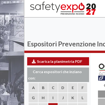
Espositori
Prevenzione In
Scarica la planimetria PDF
Cerca espositori che inziano
con:
A
B
C
D
E
F
G
H
I
J
K
L