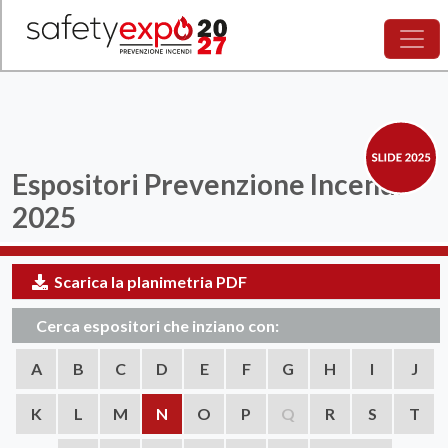
Espositori
Prevenzione Incendi
2025
Scarica la planimetria PDF
Cerca espositori che inziano con:
A
B
C
D
E
F
G
H
I
J
K
L
M
N
O
P
Q
R
S
T