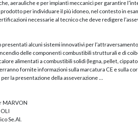
iche, aerauliche e per impianti meccanici per garantire l’in
l prodotto per individuare il più idoneo, nel contesto in esa
rtificazioni necessarie al tecnico che deve redigere l’asse
 presentati alcuni sistemi innovativi per l’attraversamento
 incendio delle componenti combustibili strutturali e di coi
alore alimentati a combustibili solidi (legna, pellet, cippato
erranno fornite informazioni sulla marcatura CE e sulla cor
per la presentazione della asseverazione …
ger MARVON
o OLI
co Se.Al.