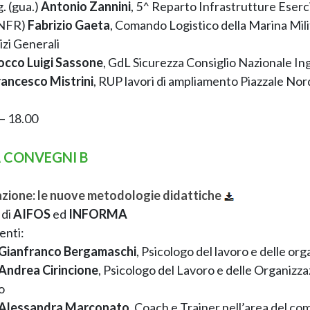
. (gua.)
Antonio Zannini
, 5^ Reparto Infrastrutture Eser
INFR)
Fabrizio Gaeta
, Comando Logistico della Marina Mil
izi Generali
occo Luigi Sassone
, GdL Sicurezza Consiglio Nazionale In
rancesco Mistrini
, RUP lavori di ampliamento Piazzale Nor
– 18.00
 CONVEGNI B
zione: le nuove metodologie didattiche
 di
AIFOS
ed
INFORMA
enti:
Gianfranco Bergamaschi
, Psicologo del lavoro e delle org
Andrea Cirincione
, Psicologo del Lavoro e delle Organizza
o
Alessandra Marconato
, Coach e Trainer nell’area del c