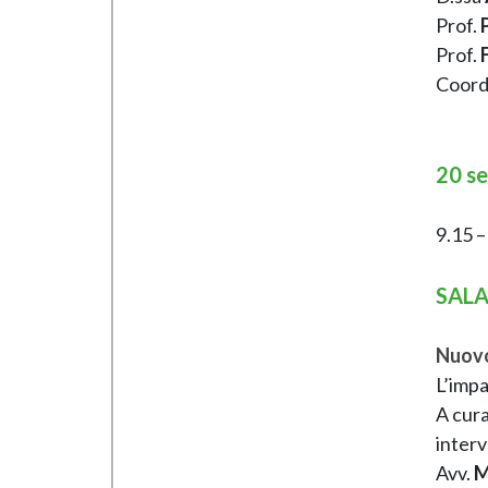
Prof.
Prof.
Coordi
20 s
9.15 –
SAL
Nuovo
L’impa
A cura
interv
Avv.
M