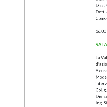
D.ssa
Dott.
Como
16.00 
SAL
La Val
d’azi
A cura
Moder
interv
Col. g
Demani
Ing.
S