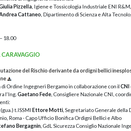
Giulia Pizzella
, Igiene e Tossicologia Industriale ENI R&
Andrea Cattaneo
, Dipartimento di Scienza e Alta Tecnolog
– 18.00
A CARAVAGGIO
utazione del Rischio derivante da ordigni bellici inespl
one
 di Ordine Ingegneri Bergamo in collaborazione con il
CNI
a l’Ing.
Gaetano Fede
, Consigliere Nazionale CNI, coord
enti:
. (gua.) t.ISSMI
Ettore Motti
, Segretariato Generale della 
o, Roma - Capo Ufficio Bonifica Ordigni Bellici e Albo
tefano Bergagnin
, GdL Sicurezza Consiglio Nazionale Ing