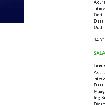
A cura
interv
Dott.
D.ssa
Dott.
14.30 
SALA
Le nuo
A cura
interv
D.ssa
Mauge
Ing.
S
Dipart