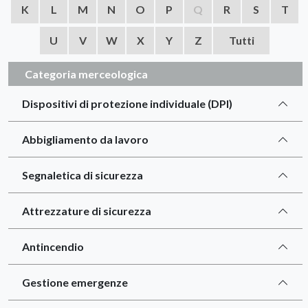
K
L
M
N
O
P
Q
R
S
T
U
V
W
X
Y
Z
Tutti
Categoria merceologica
Dispositivi di protezione individuale (DPI)
Abbigliamento da lavoro
Segnaletica di sicurezza
Attrezzature di sicurezza
Antincendio
Gestione emergenze