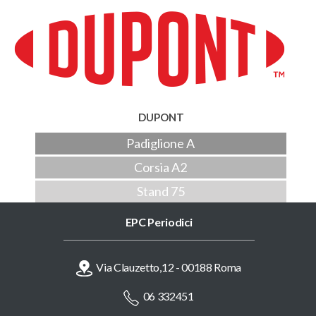
DUPONT
Padiglione A
Corsia A2
Stand 75
EPC Periodici
Via Clauzetto,12 - 00188 Roma
06 332451