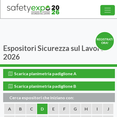
Espositori
Sicurezza sul Lavoro
2026
Scarica planimetria padiglione A
Scarica planimetria padiglione B
Cerca espositori che iniziano con:
A
B
C
D
E
F
G
H
I
J