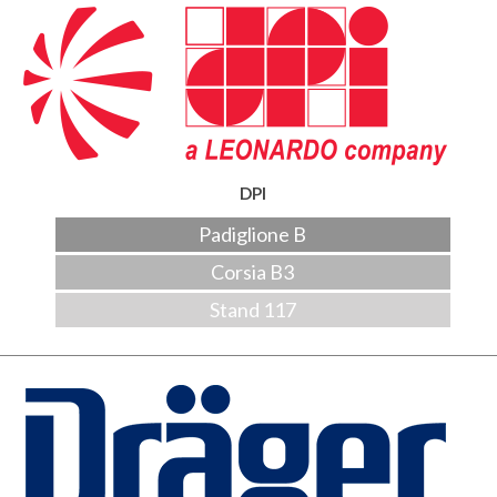
DPI
Padiglione B
Corsia B3
Stand 117