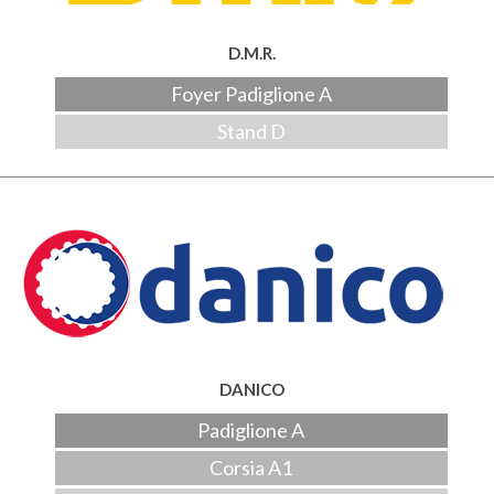
D.M.R.
Foyer Padiglione A
Stand D
DANICO
Padiglione A
Corsia A1