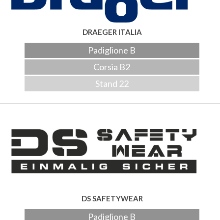
DRAEGER ITALIA
Padiglione B
Corsia B2
Stand 22
DS SAFETYWEAR
Padiglione B