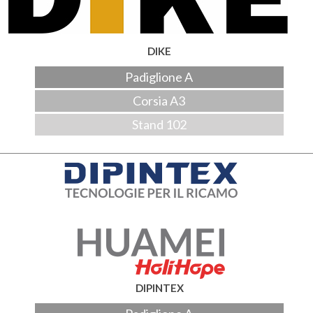
DIKE
Padiglione A
Corsia A3
Stand 102
DIPINTEX