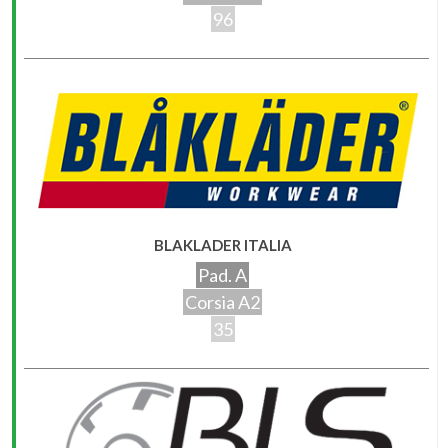
96
BLAKLADER ITALIA
Pad. A
Corsia A2
35