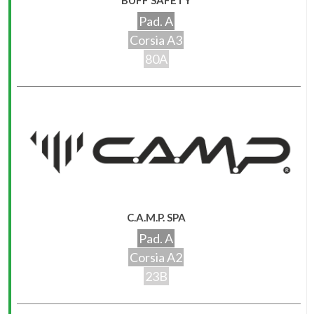
BUFF SAFETY
Pad. A
Corsia A3
80A
C.A.M.P. SPA
Pad. A
Corsia A2
23B