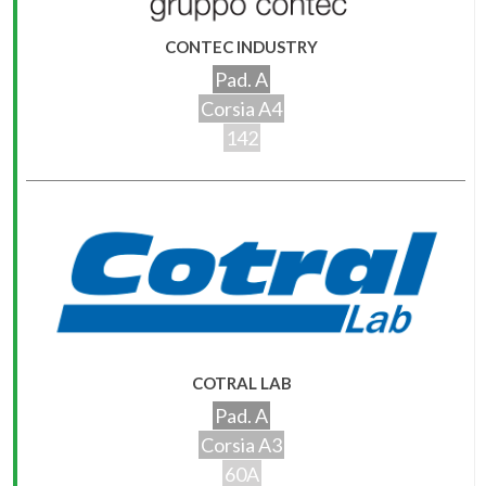
CONTEC INDUSTRY
Pad. A
Corsia A4
142
COTRAL LAB
Pad. A
Corsia A3
60A