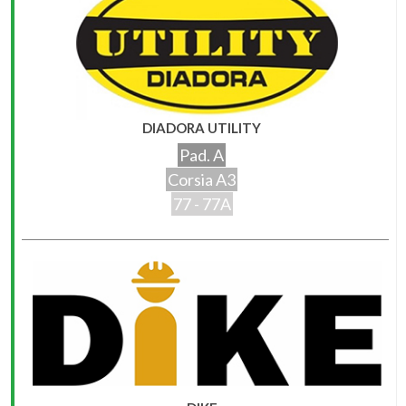
DIADORA UTILITY
Pad. A
Corsia A3
77 - 77A