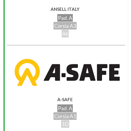
ANSELL ITALY
Pad. A
Corsia A3
86
A-SAFE
Pad. A
Corsia A1
1D