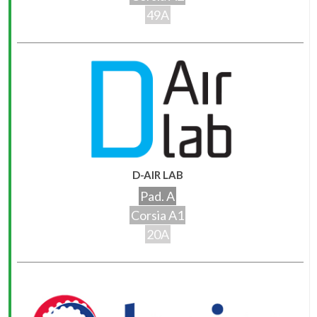
49A
D-AIR LAB
Pad. A
Corsia A1
20A