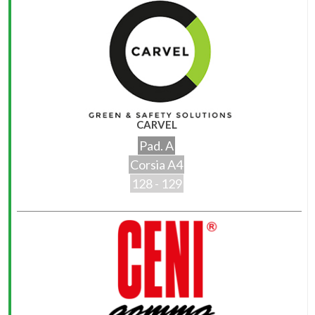
CARVEL
Pad. A
Corsia A4
128 - 129