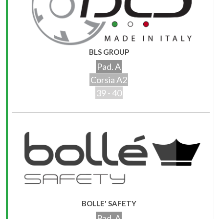
BLS GROUP
Pad. A
Corsia A2
39 - 40
BOLLE' SAFETY
Pad. A