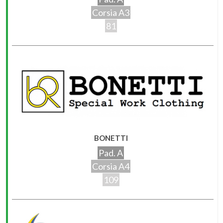
Corsia A3
81
BONETTI
Pad. A
Corsia A4
109