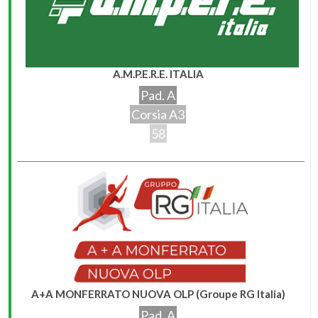
A.M.P.E.R.E. ITALIA
Pad. A
Corsia A3
58
A+A MONFERRATO NUOVA OLP (Groupe RG Italia)
Pad. A