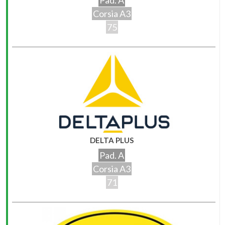
Corsia A3
75
DELTA PLUS
Pad. A
Corsia A3
71