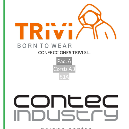
CONFECCIONES TRIVI S.L.
Pad. A
Corsia A3
81A