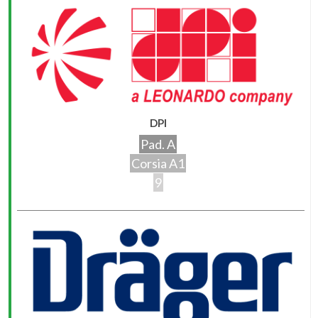
DPI
Pad. A
Corsia A1
9