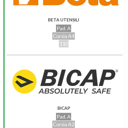
BETA UTENSILI
Pad. A
Corsia A4
110
BICAP
Pad. A
Corsia A2