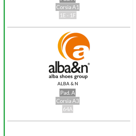
Corsia A1
1E - 1F
ALBA & N
Pad. A
Corsia A3
64A