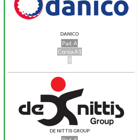
DANICO
Pad. A
Corsia A1
5
DE NITTIS GROUP
Pad. A