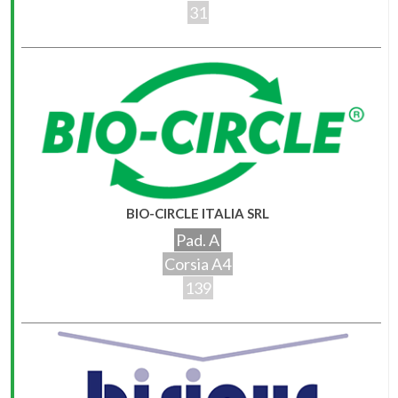
31
BIO-CIRCLE ITALIA SRL
Pad. A
Corsia A4
139