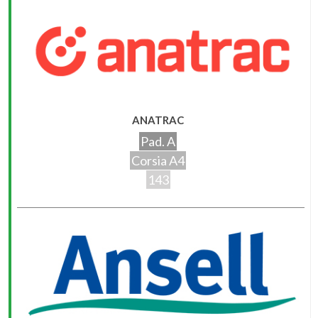
ANATRAC
Pad. A
Corsia A4
143