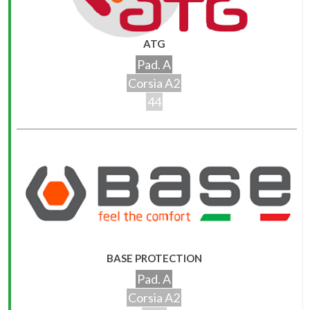
ATG
Pad. A
Corsia A2
44
BASE PROTECTION
Pad. A
Corsia A2