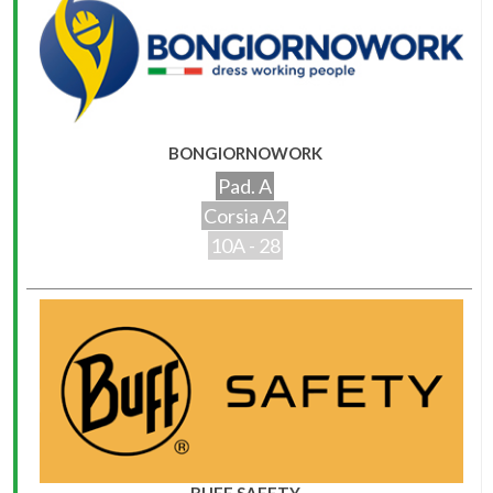
BONGIORNOWORK
Pad. A
Corsia A2
10A - 28