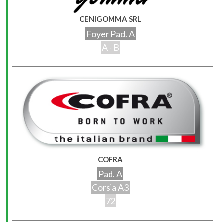
CENIGOMMA SRL
Foyer Pad. A
A - B
COFRA
Pad. A
Corsia A3
72