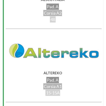
Pad. A
Corsia A2
48
ALTEREKO
Pad. A
Corsia A1
15-15A