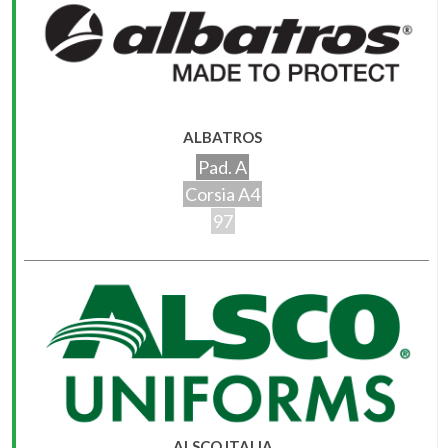
ALBATROS
Pad. A
Corsia A4
97
ALSCO ITALIA