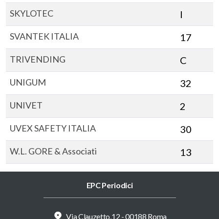
SKYLOTEC
I
SVANTEK ITALIA
17
TRIVENDING
C
UNIGUM
32
UNIVET
2
UVEX SAFETY ITALIA
30
W.L. GORE & Associati
13
EPC Periodici
Via Clauzetto,12 - 00188 Roma