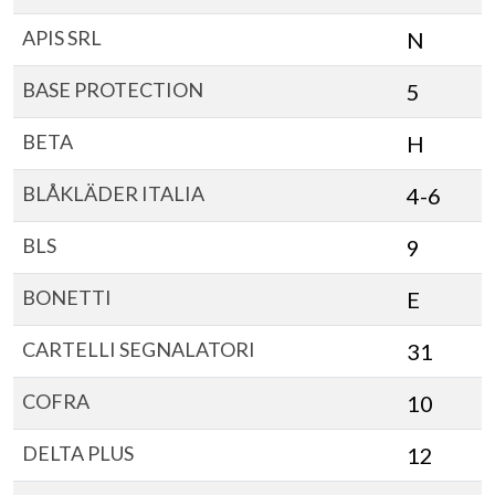
APIS SRL
N
BASE PROTECTION
5
BETA
H
BLÅKLÄDER ITALIA
4-6
BLS
9
BONETTI
E
CARTELLI SEGNALATORI
31
COFRA
10
DELTA PLUS
12