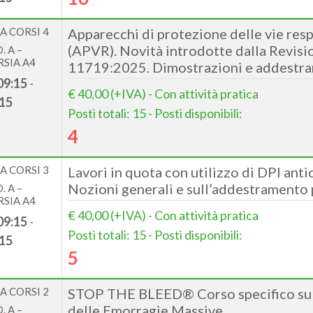
A CORSI 4
Apparecchi di protezione delle vie resp
(APVR). Novità introdotte dalla Revisi
. A –
SIA A4
11719:2025. Dimostrazioni e addestra
09:15
-
€ 40,00 (+IVA) - Con attività pratica
15
Posti totali: 15 - Posti disponibili:
4
A CORSI 3
Lavori in quota con utilizzo di DPI antic
Nozioni generali e sull’addestramento 
. A –
SIA A4
€ 40,00 (+IVA) - Con attività pratica
09:15
-
Posti totali: 15 - Posti disponibili:
15
5
A CORSI 2
STOP THE BLEED® Corso specifico su
delle Emorragie Massive
. A –