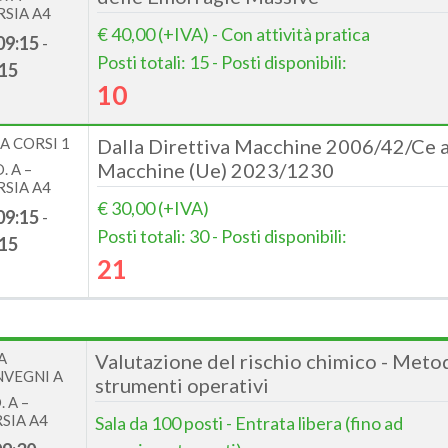
SIA A4
€ 40,00 (+IVA) - Con attività pratica
09:15
-
Posti totali: 15 - Posti disponibili:
15
10
A CORSI 1
Dalla Direttiva Macchine 2006/42/Ce 
Macchine (Ue) 2023/1230
. A –
SIA A4
€ 30,00 (+IVA)
09:15
-
Posti totali: 30 - Posti disponibili:
15
21
A
Valutazione del rischio chimico - Meto
VEGNI A
strumenti operativi
 A –
SIA A4
Sala da 100 posti - Entrata libera (fino ad