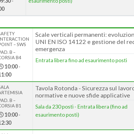
09:30
-
esaurimento posti)
00
SAFETY
Scale verticali permanenti: evoluzio
INTERACTION
UNI EN ISO 14122 e gestione del re
POINT – SWS
emergenza
PAD. B –
CORSIA B4
Entrata libera fino ad esaurimento posti
10:00
-
11:00
SALA
Tavola Rotonda - Sicurezza sul lavor
ARTEMISIA
normative e nuove sfide applicative
PAD. B –
CORSIA B1
Sala da 230 posti - Entrata libera (fino ad
10:00
-
esaurimento posti)
12:30