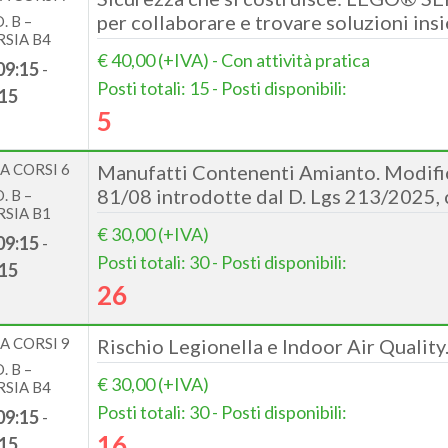
per collaborare e trovare soluzioni ins
. B –
SIA B4
€ 40,00 (+IVA) - Con attività pratica
09:15
-
Posti totali: 15 - Posti disponibili:
15
5
A CORSI 6
Manufatti Contenenti Amianto. Modifich
81/08 introdotte dal D. Lgs 213/2025, 
. B –
SIA B1
€ 30,00 (+IVA)
09:15
-
Posti totali: 30 - Posti disponibili:
15
26
A CORSI 9
Rischio Legionella e Indoor Air Qualit
. B –
€ 30,00 (+IVA)
SIA B4
Posti totali: 30 - Posti disponibili:
09:15
-
16
15