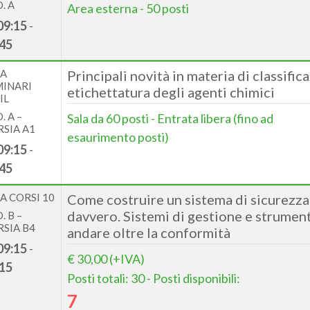
. A
Area esterna - 50 posti
09:15
-
45
LA
Principali novità in materia di classific
MINARI
etichettatura degli agenti chimici
IL
. A –
Sala da 60 posti - Entrata libera (fino ad
SIA A1
esaurimento posti)
09:15
-
45
A CORSI 10
Come costruire un sistema di sicurezza
davvero. Sistemi di gestione e strument
. B –
SIA B4
andare oltre la conformità
09:15
-
€ 30,00 (+IVA)
15
Posti totali: 30 - Posti disponibili:
7