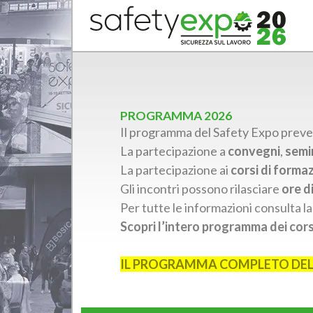
PROGRAMMA 2026
Il programma del Safety Expo prevede 
La partecipazione a
convegni
,
semi
La partecipazione ai
corsi di forma
Gli incontri possono rilasciare
ore d
Per tutte le informazioni consulta l
Scopri l’intero programma dei corsi
IL PROGRAMMA COMPLETO DEL S