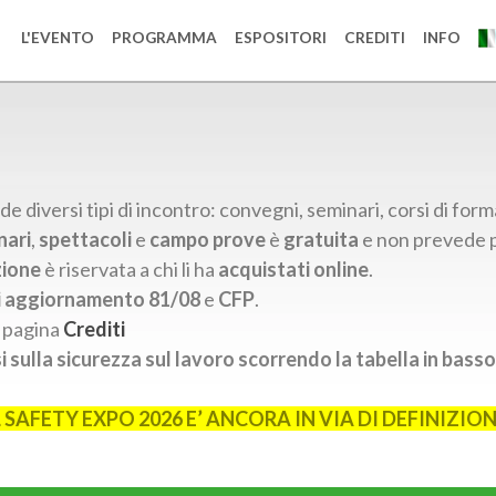
L'EVENTO
PROGRAMMA
ESPOSITORI
CREDITI
INFO
diversi tipi di incontro: convegni, seminari, corsi di formaz
nari
,
spettacoli
e
campo prove
è
gratuita
e non prevede 
zione
è riservata a chi li ha
acquistati online
.
i aggiornamento 81/08
e
CFP
.
a pagina
Crediti
 sulla sicurezza sul lavoro scorrendo la tabella in basso
AFETY EXPO 2026 E’ ANCORA IN VIA DI DEFINIZIO