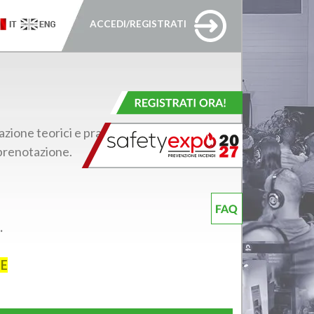
ACCEDI/REGISTRATI
ione teorici e pratici, spettacoli.
prenotazione.
.
NE