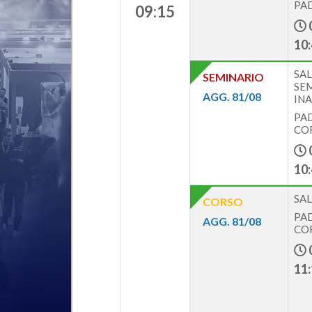
PAD
09:15
10:
SA
SEMINARIO
SE
AGG. 81/08
INA
PAD
COR
10:
SAL
CORSO
PAD
AGG. 81/08
COR
11: