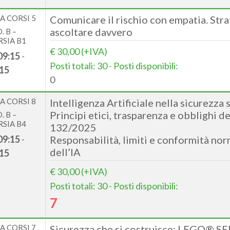
A CORSI 5
Comunicare il rischio con empatia. Stra
ascoltare davvero
. B –
SIA B1
€ 30,00 (+IVA)
09:15
-
Posti totali: 30 - Posti disponibili:
15
0
A CORSI 8
Intelligenza Artificiale nella sicurezza s
Principi etici, trasparenza e obblighi d
. B –
SIA B4
132/2025
09:15
-
Responsabilità, limiti e conformità nor
dell’IA
15
€ 30,00 (+IVA)
Posti totali: 30 - Posti disponibili:
7
A CORSI 7
Sicurezza che si costruisce: LEGO® 